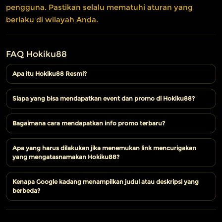
pengguna. Pastikan selalu mematuhi aturan yang
berlaku di wilayah Anda.
FAQ Hokiku88
Apa itu Hokiku88 Resmi?
Siapa yang bisa mendapatkan event dan promo di Hokiku88?
Bagaimana cara mendapatkan info promo terbaru?
Apa yang harus dilakukan jika menemukan link mencurigakan
yang mengatasnamakan Hokiku88?
Kenapa Google kadang menampilkan judul atau deskripsi yang
berbeda?