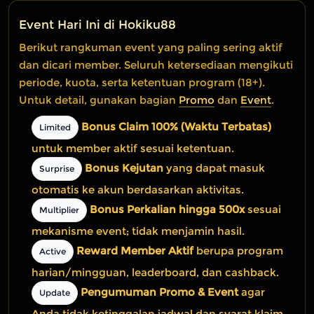
Event Hari Ini di Hokiku88
Berikut rangkuman event yang paling sering aktif
dan dicari member. Seluruh ketersediaan mengikuti
periode, kuota, serta ketentuan program (18+).
Untuk detail, gunakan bagian
Promo
dan
Event
.
Bonus Claim 100% (Waktu Terbatas)
Limited
untuk member aktif sesuai ketentuan.
Bonus Kejutan
yang dapat masuk
Surprise
otomatis ke akun berdasarkan aktivitas.
Bonus Perkalian hingga 500x
sesuai
Multiplier
mekanisme event; tidak menjamin hasil.
Reward Member Aktif
berupa program
Active
harian/mingguan, leaderboard, dan cashback.
Pengumuman Promo & Event
agar
Update
Anda tidak ketinggalan jadwal dan syarat klaim.