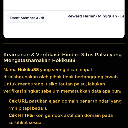
Reward Harian/Mingguan · Lea
Event Member Aktif
Keamanan & Verifikasi: Hindari Situs Palsu yang
Mengatasnamakan Hokiku88
Nama
Hokiku88
yang sering dicari dapat
disalahgunakan oleh pihak tidak bertanggung jawab.
Untuk mengurangi risiko tautan palsu, lakukan
verifikasi singkat sebelum memasukkan data apa pun:
Cek URL
: pastikan ejaan domain benar (hindari yang
“mirip tapi beda”).
Cek HTTPS
: ikon gembok aktif dan domain pada
sertifikat sesuai.