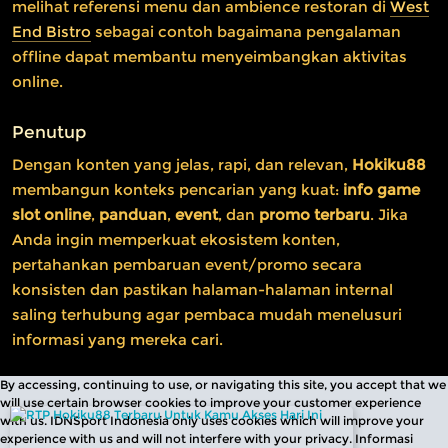
melihat referensi menu dan ambience restoran di
West
End Bistro
sebagai contoh bagaimana pengalaman
offline dapat membantu menyeimbangkan aktivitas
online.
Penutup
Dengan konten yang jelas, rapi, dan relevan,
Hokiku88
membangun konteks pencarian yang kuat:
info game
slot online
,
panduan
,
event
, dan
promo terbaru
. Jika
Anda ingin memperkuat ekosistem konten,
pertahankan pembaruan event/promo secara
konsisten dan pastikan halaman-halaman internal
saling terhubung agar pembaca mudah menelusuri
informasi yang mereka cari.
By accessing, continuing to use, or navigating this site, you accept that we
will use certain browser cookies to improve your customer experience
with us. IDNSport Indonesia only uses cookies which will improve your
experience with us and will not interfere with your privacy. Informasi