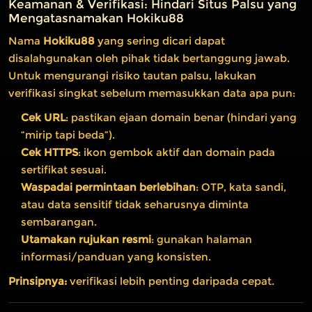
Keamanan & Verifikasi: Hindari Situs Palsu yang
Mengatasnamakan Hokiku88
Nama
Hokiku88
yang sering dicari dapat
disalahgunakan oleh pihak tidak bertanggung jawab.
Untuk mengurangi risiko tautan palsu, lakukan
verifikasi singkat sebelum memasukkan data apa pun:
Cek URL
: pastikan ejaan domain benar (hindari yang
“mirip tapi beda”).
Cek HTTPS
: ikon gembok aktif dan domain pada
sertifikat sesuai.
Waspadai permintaan berlebihan
: OTP, kata sandi,
atau data sensitif tidak seharusnya diminta
sembarangan.
Utamakan rujukan resmi
: gunakan halaman
informasi/panduan yang konsisten.
Prinsipnya:
verifikasi lebih penting daripada cepat.