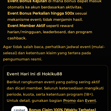
Event Bonus Kejutan
di mana bonus dapat masuk
otomatis ke akun berdasarkan aktivitas.
Event Bonus Perkalian hingga 500x
sesuai
mekanisme event; tidak menjamin hasil.
Event Member Aktif
seperti reward
harian/mingguan, leaderboard, dan program
cashback.
Agar tidak salah baca, perhatikan jadwal event (mulai–
selesai) dan ketentuan klaim yang tertera pada
pengumuman resmi.
Event Hari Ini di Hokiku88
Berikut rangkuman event yang paling sering aktif
dan dicari member. Seluruh ketersediaan mengikuti
periode, kuota, serta ketentuan program (18+).
Untuk detail, gunakan bagian
Promo
dan
Event
.
Bonus Claim 100% (Waktu Terbatas)
Limited