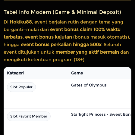
Tabel Info Modern (Game & Minimal Deposit)
Di
Hokiku88
, event berjalan rutin dengan tema yang
berganti—mulai dari
event bonus claim 100% waktu
terbatas
,
event bonus kejutan
(bonus masuk otomatis),
hingga
event bonus perkalian hingga 500x
. Seluruh
event ditujukan untuk
member yang aktif bermain
dan
mengikuti ketentuan program (18+).
Kategori
Game
Gates of Olympus
Slot Populer
Starlight Princess · Sweet Bon
Slot Favorit Member