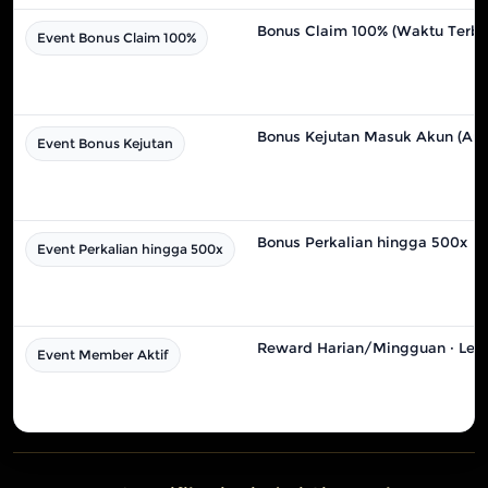
Bonus Claim 100% (Waktu Terba
Event Bonus Claim 100%
Bonus Kejutan Masuk Akun (Auto
Event Bonus Kejutan
Bonus Perkalian hingga 500x
Event Perkalian hingga 500x
Reward Harian/Mingguan · Lea
Event Member Aktif