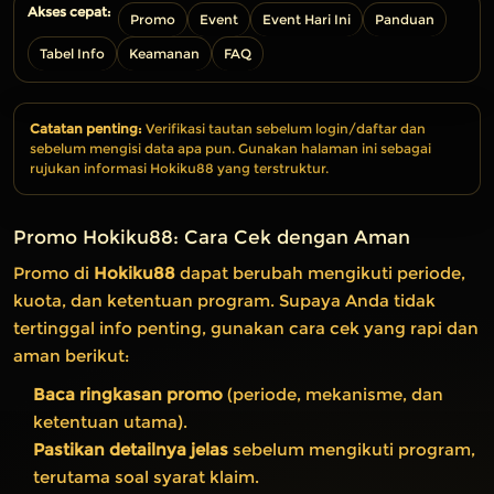
Akses cepat:
Promo
Event
Event Hari Ini
Panduan
Tabel Info
Keamanan
FAQ
Catatan penting:
Verifikasi tautan sebelum login/daftar dan
sebelum mengisi data apa pun. Gunakan halaman ini sebagai
rujukan informasi Hokiku88 yang terstruktur.
Promo Hokiku88: Cara Cek dengan Aman
Promo di
Hokiku88
dapat berubah mengikuti periode,
kuota, dan ketentuan program. Supaya Anda tidak
tertinggal info penting, gunakan cara cek yang rapi dan
aman berikut:
Baca ringkasan promo
(periode, mekanisme, dan
ketentuan utama).
Pastikan detailnya jelas
sebelum mengikuti program,
terutama soal syarat klaim.