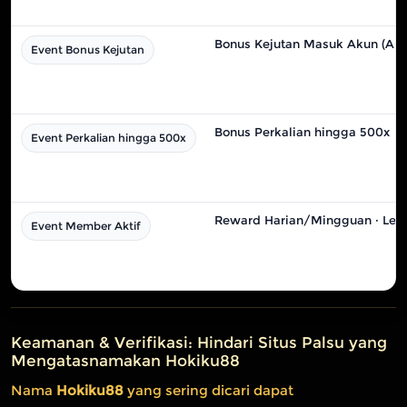
Bonus Kejutan Masuk Akun (Auto
Event Bonus Kejutan
Bonus Perkalian hingga 500x
Event Perkalian hingga 500x
Reward Harian/Mingguan · Lea
Event Member Aktif
Keamanan & Verifikasi: Hindari Situs Palsu yang
Mengatasnamakan Hokiku88
Nama
Hokiku88
yang sering dicari dapat