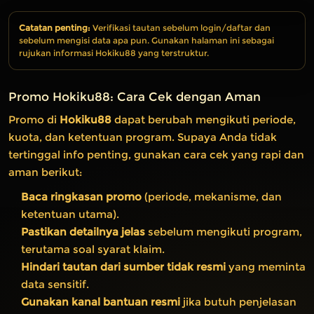
Catatan penting:
Verifikasi tautan sebelum login/daftar dan
sebelum mengisi data apa pun. Gunakan halaman ini sebagai
rujukan informasi Hokiku88 yang terstruktur.
Promo Hokiku88: Cara Cek dengan Aman
Promo di
Hokiku88
dapat berubah mengikuti periode,
kuota, dan ketentuan program. Supaya Anda tidak
tertinggal info penting, gunakan cara cek yang rapi dan
aman berikut:
Baca ringkasan promo
(periode, mekanisme, dan
ketentuan utama).
Pastikan detailnya jelas
sebelum mengikuti program,
terutama soal syarat klaim.
Hindari tautan dari sumber tidak resmi
yang meminta
data sensitif.
Gunakan kanal bantuan resmi
jika butuh penjelasan