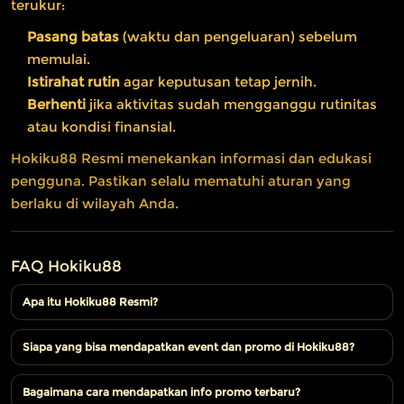
terukur:
Pasang batas
(waktu dan pengeluaran) sebelum
memulai.
Istirahat rutin
agar keputusan tetap jernih.
Berhenti
jika aktivitas sudah mengganggu rutinitas
atau kondisi finansial.
Hokiku88 Resmi menekankan informasi dan edukasi
pengguna. Pastikan selalu mematuhi aturan yang
berlaku di wilayah Anda.
FAQ Hokiku88
Apa itu Hokiku88 Resmi?
Siapa yang bisa mendapatkan event dan promo di Hokiku88?
Bagaimana cara mendapatkan info promo terbaru?