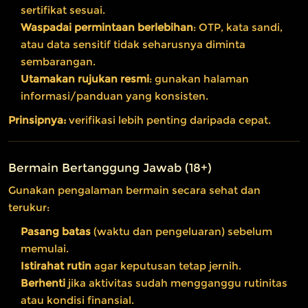
sertifikat sesuai.
Waspadai permintaan berlebihan
: OTP, kata sandi,
atau data sensitif tidak seharusnya diminta
sembarangan.
Utamakan rujukan resmi
: gunakan halaman
informasi/panduan yang konsisten.
Prinsipnya:
verifikasi lebih penting daripada cepat.
Bermain Bertanggung Jawab (18+)
Gunakan pengalaman bermain secara sehat dan
terukur:
Pasang batas
(waktu dan pengeluaran) sebelum
memulai.
Istirahat rutin
agar keputusan tetap jernih.
Berhenti
jika aktivitas sudah mengganggu rutinitas
atau kondisi finansial.