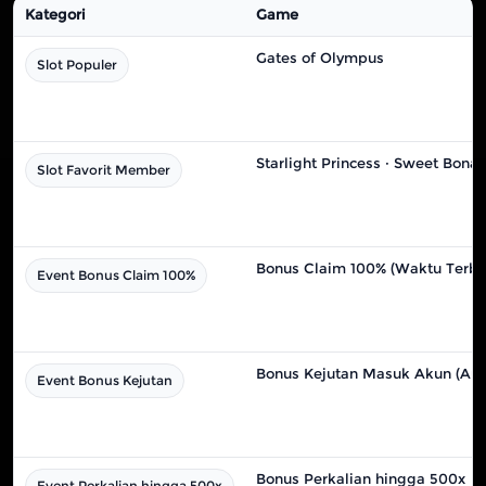
Kategori
Game
Gates of Olympus
Slot Populer
Starlight Princess · Sweet Bon
Slot Favorit Member
Bonus Claim 100% (Waktu Terba
Event Bonus Claim 100%
Bonus Kejutan Masuk Akun (Auto
Event Bonus Kejutan
Bonus Perkalian hingga 500x
Event Perkalian hingga 500x