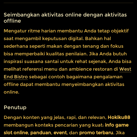
Seimbangkan aktivitas online dengan aktivitas
offline
Mengatur ritme harian membantu Anda tetap objektif
saat mengambil keputusan digital. Bahkan hal
sederhana seperti makan dengan tenang dan fokus
bisa memperbaiki kualitas penilaian. Jika Anda butuh
inspirasi suasana santai untuk rehat sejenak, Anda bisa
melihat referensi menu dan ambience restoran di
West
End Bistro
sebagai contoh bagaimana pengalaman
offline dapat membantu menyeimbangkan aktivitas
online.
Penutup
Dengan konten yang jelas, rapi, dan relevan,
Hokiku88
membangun konteks pencarian yang kuat:
info game
slot online
,
panduan
,
event
, dan
promo terbaru
. Jika