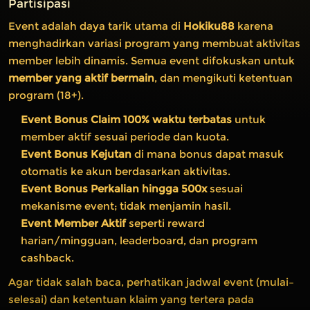
Partisipasi
Event adalah daya tarik utama di
Hokiku88
karena
menghadirkan variasi program yang membuat aktivitas
member lebih dinamis. Semua event difokuskan untuk
member yang aktif bermain
, dan mengikuti ketentuan
program (18+).
Event Bonus Claim 100% waktu terbatas
untuk
member aktif sesuai periode dan kuota.
Event Bonus Kejutan
di mana bonus dapat masuk
otomatis ke akun berdasarkan aktivitas.
Event Bonus Perkalian hingga 500x
sesuai
mekanisme event; tidak menjamin hasil.
Event Member Aktif
seperti reward
harian/mingguan, leaderboard, dan program
cashback.
Agar tidak salah baca, perhatikan jadwal event (mulai–
selesai) dan ketentuan klaim yang tertera pada