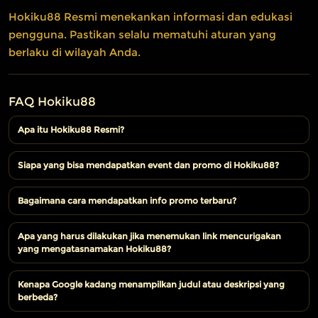
Hokiku88 Resmi menekankan informasi dan edukasi
pengguna. Pastikan selalu mematuhi aturan yang
berlaku di wilayah Anda.
FAQ Hokiku88
Apa itu Hokiku88 Resmi?
Siapa yang bisa mendapatkan event dan promo di Hokiku88?
Bagaimana cara mendapatkan info promo terbaru?
Apa yang harus dilakukan jika menemukan link mencurigakan
yang mengatasnamakan Hokiku88?
Kenapa Google kadang menampilkan judul atau deskripsi yang
berbeda?