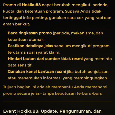
Promo di
Hokiku88
dapat berubah mengikuti periode,
kuota, dan ketentuan program. Supaya Anda tidak
tertinggal info penting, gunakan cara cek yang rapi dan
aman berikut:
Baca ringkasan promo
(periode, mekanisme, dan
ketentuan utama).
Pastikan detailnya jelas
sebelum mengikuti program,
terutama soal syarat klaim.
Hindari tautan dari sumber tidak resmi
yang meminta
data sensitif.
Gunakan kanal bantuan resmi
jika butuh penjelasan
atau menemukan informasi yang membingungkan.
Tujuan bagian ini adalah membantu Anda memahami
promo secara jelas—tanpa keputusan terburu-buru.
Event Hokiku88: Update, Pengumuman, dan