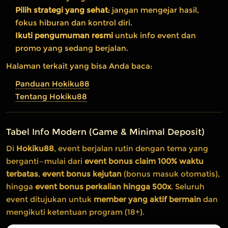
Pilih strategi yang sehat
: jangan mengejar hasil,
fokus hiburan dan kontrol diri.
Ikuti pengumuman resmi
untuk info event dan
promo yang sedang berjalan.
Halaman terkait yang bisa Anda baca:
Panduan Hokiku88
Tentang Hokiku88
Tabel Info Modern (Game & Minimal Deposit)
Di
Hokiku88
, event berjalan rutin dengan tema yang
berganti—mulai dari
event bonus claim 100% waktu
terbatas
,
event bonus kejutan
(bonus masuk otomatis),
hingga
event bonus perkalian hingga 500x
. Seluruh
event ditujukan untuk
member yang aktif bermain
dan
mengikuti ketentuan program (18+).