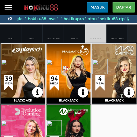
Beranda
MASUK
DAFTAR
 di Google: " hokiku88 love ", " hokikupro " atau "hokiku88 rtp"
Sports
BARU
PROMO
Live Casino
BARU
SICBO
WHEEL
DRAGON TIGER
FANTAN
BLACKJACK
SPECIAL GAMES
IDNPoker
BARU
Meja
Min
Max
Meja
Min
Max
Meja
Min
Max
Roulette
2Rb
20Jt
Baccarat
5Rb
5Jt
Baccarat
5Rb
30Jt
Sicbo
2Rb
2Jt
Roulette
1Rb
20Jt
Roulette
1Rb
30Jt
Slots
Baccarat
1Rb
20Jt
Sicbo
2Rb
25Jt
PROMO
Blackjack
10Rb
20Jt
Blackjack
10Rb
50Jt
Blackjack
250Rb
30Jt
Dragon Tiger
10Rb
1Jt
Wheel
1Rb
1Jt
Special Games
10Rb
30Jt
Special Games
1Rb
10Jt
Dragon Tiger
5Rb
5Jt
IDNLIVE
BARU
39
94
4
Stream N Spin
DAFTAR
MASUK
DAFTAR
MASUK
DAFTAR
MASUK
MEJA
MEJA
MEJA
KEMBALI
KEMBALI
KEMBALI
Arcade
PROMO
BLACKJACK
BLACKJACK
BLACKJACK
BLACKJACK
BLACKJACK
BLACKJACK
Table Games
Meja
Min
Max
Meja
Min
Max
Roulette
1Rb
20Jt
Roulette
1Rb
5Jt
Baccarat
2Rb
10Jt
Baccarat
10Rb
7,5Jt
Sicbo
2Rb
10Jt
Lottery
Dragon Tiger
10Rb
7,5Jt
BARU
PROMO
Dragon Tiger
10Rb
10Jt
Blackjack
25Rb
2,5Jt
Blackjack
10Rb
20Jt
Sicbo
1Rb
5Jt
Wheel
1Rb
10Jt
IDNRaffle