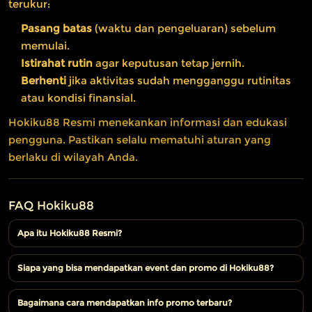
terukur:
Pasang batas
(waktu dan pengeluaran) sebelum
memulai.
Istirahat rutin
agar keputusan tetap jernih.
Berhenti
jika aktivitas sudah mengganggu rutinitas
atau kondisi finansial.
Hokiku88 Resmi menekankan informasi dan edukasi
pengguna. Pastikan selalu mematuhi aturan yang
berlaku di wilayah Anda.
FAQ Hokiku88
Apa itu Hokiku88 Resmi?
Siapa yang bisa mendapatkan event dan promo di Hokiku88?
Bagaimana cara mendapatkan info promo terbaru?