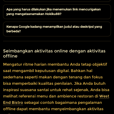
Apa yang harus dilakukan jika menemukan link mencurigakan
yang mengatasnamakan Hokiku88?
Kenapa Google kadang menampilkan judul atau deskripsi yang
berbeda?
Seimbangkan aktivitas online dengan aktivitas
offline
Mengatur ritme harian membantu Anda tetap objektif
saat mengambil keputusan digital. Bahkan hal
sederhana seperti makan dengan tenang dan fokus
bisa memperbaiki kualitas penilaian. Jika Anda butuh
inspirasi suasana santai untuk rehat sejenak, Anda bisa
melihat referensi menu dan ambience restoran di
West
End Bistro
sebagai contoh bagaimana pengalaman
offline dapat membantu menyeimbangkan aktivitas