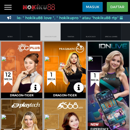
Beranda
MASUK
DAFTAR
di Google: " hokiku88 love ", " hokikupro " atau "hokiku88 rtp" 
Sports
BARU
PROMO
Live Casino
BARU
SICBO
WHEEL
DRAGON TIGER
FANTAN
BLACKJACK
SPECIAL GAMES
IDNPoker
BARU
Meja
Min
Max
Meja
Min
Max
Meja
Min
Max
Baccarat
5Rb
5Jt
Baccarat
1Rb
10Jt
Baccarat
1Rb
5Jt
Roulette
1Rb
20Jt
Dragon Tiger
1Rb
10Jt
Slots
Sicbo
2Rb
25Jt
PROMO
Dragon Tiger
1Rb
5Jt
Roulette
1Rb
10Jt
Blackjack
10Rb
50Jt
Wheel
1Rb
10Jt
Wheel
1Rb
1Jt
Roulette
1Rb
5Jt
Special Games
1Rb
10Jt
Dragon Tiger
5Rb
5Jt
IDNLIVE
BARU
Sicbo
1Rb
5Jt
12
1
1
Special Games
1Rb
5Jt
Stream N Spin
DAFTAR
MASUK
DAFTAR
MASUK
MEJA
MEJA
MEJA
KEMBALI
KEMBALI
Arcade
PROMO
DRAGON-TIGER
DRAGON-TIGER
DRAGON-TIGER
DRAGON-TIGER
Table Games
Meja
Min
Max
Meja
Min
Max
Roulette
2Rb
20Jt
Baccarat
10Rb
5Jt
Sicbo
2Rb
2Jt
Roulette
1Rb
25Jt
Baccarat
1Rb
20Jt
Lottery
Sic Bo
1Rb
25Jt
BARU
PROMO
Blackjack
10Rb
20Jt
Dragon Tiger
10Rb
10Jt
Dragon Tiger
10Rb
1Jt
Special Games
1Rb
2Jt
Special Games
1Rb
10Jt
IDNRaffle