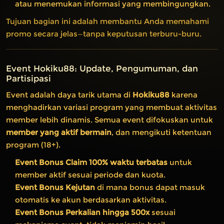
atau menemukan informasi yang membingungkan.
Tujuan bagian ini adalah membantu Anda memahami
promo secara jelas—tanpa keputusan terburu-buru.
Event Hokiku88: Update, Pengumuman, dan
Partisipasi
Event adalah daya tarik utama di
Hokiku88
karena
menghadirkan variasi program yang membuat aktivitas
member lebih dinamis. Semua event difokuskan untuk
member yang aktif bermain
, dan mengikuti ketentuan
program (18+).
Event Bonus Claim 100% waktu terbatas
untuk
member aktif sesuai periode dan kuota.
Event Bonus Kejutan
di mana bonus dapat masuk
otomatis ke akun berdasarkan aktivitas.
Event Bonus Perkalian hingga 500x
sesuai