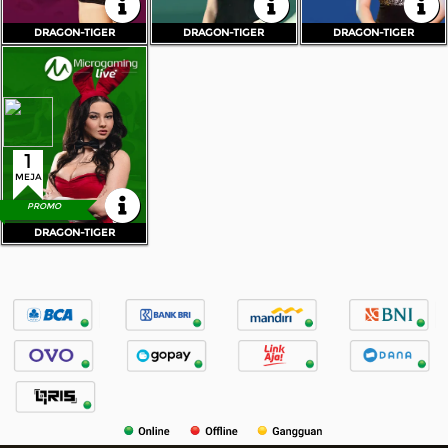
KEMBALI
KEMBALI
KEMBALI
DRAGON-TIGER
DRAGON-TIGER
DRAGON-TIGER
DRAGON-TIGER
DRAGON-TIGER
DRAGON-TIGER
Meja
Min
Max
Roulette
1Rb
5Jt
Baccarat
10Rb
7,5Jt
Dragon Tiger
10Rb
7,5Jt
Blackjack
25Rb
2,5Jt
Sicbo
1Rb
5Jt
1
DAFTAR
MASUK
MEJA
KEMBALI
PROMO
DRAGON-TIGER
DRAGON-TIGER