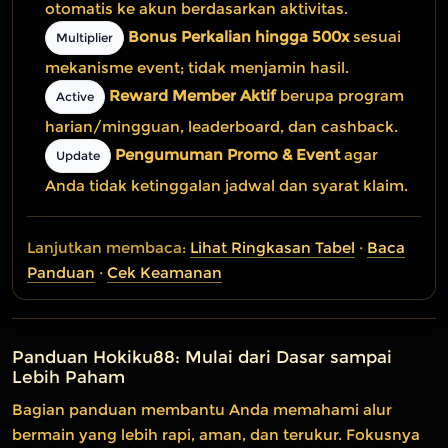
otomatis ke akun berdasarkan aktivitas.
Bonus Perkalian hingga 500x
sesuai
Multiplier
mekanisme event; tidak menjamin hasil.
Reward Member Aktif
berupa program
Active
harian/mingguan, leaderboard, dan cashback.
Pengumuman Promo & Event
agar
Update
Anda tidak ketinggalan jadwal dan syarat klaim.
Lanjutkan membaca:
Lihat Ringkasan Tabel
·
Baca
Panduan
·
Cek Keamanan
Panduan Hokiku88: Mulai dari Dasar sampai
Lebih Paham
Bagian panduan membantu Anda memahami alur
bermain yang lebih rapi, aman, dan terukur. Fokusnya