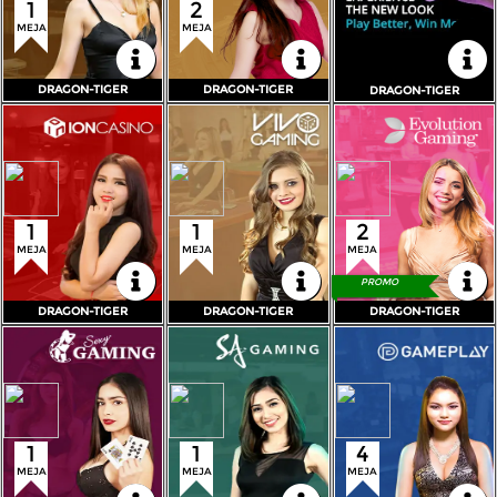
1
2
DAFTAR
MASUK
DAFTAR
MASUK
DAFTAR
MASUK
MEJA
MEJA
Referral
KEMBALI
KEMBALI
KEMBALI
Promosi
DRAGON-TIGER
DRAGON-TIGER
DRAGON-TIGER
DRAGON-TIGER
DRAGON-TIGER
Meja
Min
Max
Meja
Min
Max
Meja
Min
Max
Hubungi Kami
Roulette
1Rb
20Jt
Baccarat
5Rb
30Jt
Baccarat
5Rb
30Jt
Baccarat
2Rb
10Jt
Roulette
1Rb
125Jt
Roulette
1Rb
30Jt
Sicbo
2Rb
10Jt
DRAGON-TIGER
Live Chat
Dragon Tiger
10Rb
10Jt
Sicbo
1Rb
125Jt
Blackjack
250Rb
30Jt
Blackjack
10Rb
20Jt
Dragon Tiger
5Rb
30Jt
Special Games
10Rb
30Jt
Wheel
1Rb
10Jt
Pengaduan Customer
1
1
2
DAFTAR
MASUK
DAFTAR
MASUK
DAFTAR
MASUK
MEJA
MEJA
MEJA
Pilih Bahasa:
KEMBALI
KEMBALI
KEMBALI
PROMO
DRAGON-TIGER
DRAGON-TIGER
DRAGON-TIGER
DRAGON-TIGER
DRAGON-TIGER
DRAGON-TIGER
Meja
Min
Max
Meja
Min
Max
Meja
Min
Max
Baccarat
5Rb
30Jt
Baccarat
10Rb
30Jt
Baccarat
1Rb
30Jt
Sicbo
500
250Rb
Dragon Tiger
10Rb
30Jt
Dragon Tiger
1Rb
30Jt
MASUK
DAFTAR
Roulette
1Rb
300Rb
Sicbo
10Rb
30Jt
Roulette
1Rb
30Jt
Dragon Tiger
5Rb
1,9Jt
Roulette
10Rb
30Jt
Sicbo
1Rb
30Jt
Special Games
500
1,9Jt
&copy; Hokiku88 Resmi | Link Login & Daftar,
Promo Harian, Panduan Terbaru. Hak Cipta
1
1
4
Dilindungi.
DAFTAR
MASUK
DAFTAR
MASUK
DAFTAR
MASUK
MEJA
MEJA
MEJA