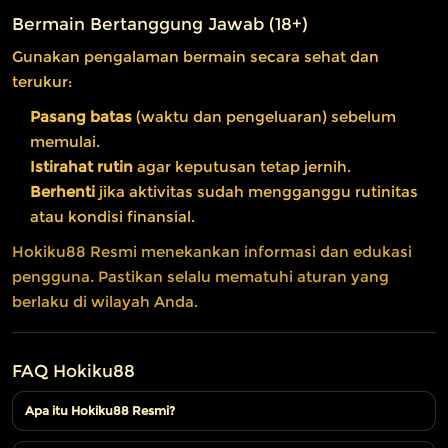
Bermain Bertanggung Jawab (18+)
Gunakan pengalaman bermain secara sehat dan
terukur:
Pasang batas
(waktu dan pengeluaran) sebelum
memulai.
Istirahat rutin
agar keputusan tetap jernih.
Berhenti
jika aktivitas sudah mengganggu rutinitas
atau kondisi finansial.
Hokiku88 Resmi menekankan informasi dan edukasi
pengguna. Pastikan selalu mematuhi aturan yang
berlaku di wilayah Anda.
FAQ Hokiku88
Apa itu Hokiku88 Resmi?