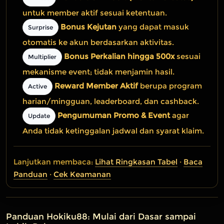
untuk member aktif sesuai ketentuan.
Bonus Kejutan
yang dapat masuk
Surprise
otomatis ke akun berdasarkan aktivitas.
Bonus Perkalian hingga 500x
sesuai
Multiplier
mekanisme event; tidak menjamin hasil.
Reward Member Aktif
berupa program
Active
harian/mingguan, leaderboard, dan cashback.
Pengumuman Promo & Event
agar
Update
Anda tidak ketinggalan jadwal dan syarat klaim.
Lanjutkan membaca:
Lihat Ringkasan Tabel
·
Baca
Panduan
·
Cek Keamanan
Panduan Hokiku88: Mulai dari Dasar sampai