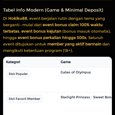
Tabel Info Modern (Game & Minimal Deposit)
Di
Hokiku88
, event berjalan rutin dengan tema yang
berganti—mulai dari
event bonus claim 100% waktu
terbatas
,
event bonus kejutan
(bonus masuk otomatis),
hingga
event bonus perkalian hingga 500x
. Seluruh
event ditujukan untuk
member yang aktif bermain
dan
mengikuti ketentuan program (18+).
Kategori
Game
Gates of Olympus
Slot Populer
Starlight Princess · Sweet Bon
Slot Favorit Member