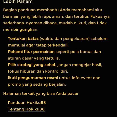
Lebih Paham
Bagian panduan membantu Anda memahami alur
bermain yang lebih rapi, aman, dan terukur. Fokusnya
sederhana: nyaman dibaca, mudah diikuti, dan tidak
membingungkan.
Tentukan batas
(waktu dan pengeluaran) sebelum
memulai agar tetap terkendali.
Pahami fitur permainan
seperti pola bonus dan
aturan dasar yang tertulis.
Pilih strategi yang sehat
: jangan mengejar hasil,
fokus hiburan dan kontrol diri.
Ikuti pengumuman resmi
untuk info event dan
promo yang sedang berjalan.
Halaman terkait yang bisa Anda baca:
Panduan Hokiku88
Tentang Hokiku88