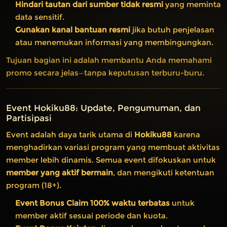
Hindari tautan dari sumber tidak resmi
yang meminta
data sensitif.
Gunakan kanal bantuan resmi
jika butuh penjelasan
atau menemukan informasi yang membingungkan.
Tujuan bagian ini adalah membantu Anda memahami
promo secara jelas—tanpa keputusan terburu-buru.
Event Hokiku88: Update, Pengumuman, dan
Partisipasi
Event adalah daya tarik utama di
Hokiku88
karena
menghadirkan variasi program yang membuat aktivitas
member lebih dinamis. Semua event difokuskan untuk
member yang aktif bermain
, dan mengikuti ketentuan
program (18+).
Event Bonus Claim 100% waktu terbatas
untuk
member aktif sesuai periode dan kuota.