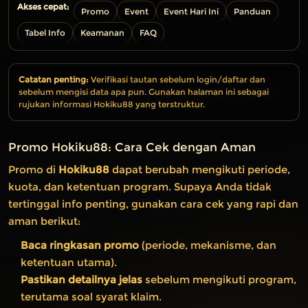
Akses cepat:
Promo
Event
Event Hari Ini
Panduan
Tabel Info
Keamanan
FAQ
Catatan penting:
Verifikasi tautan sebelum login/daftar dan
sebelum mengisi data apa pun. Gunakan halaman ini sebagai
rujukan informasi Hokiku88 yang terstruktur.
Promo Hokiku88: Cara Cek dengan Aman
Promo di
Hokiku88
dapat berubah mengikuti periode,
kuota, dan ketentuan program. Supaya Anda tidak
tertinggal info penting, gunakan cara cek yang rapi dan
aman berikut:
Baca ringkasan promo
(periode, mekanisme, dan
ketentuan utama).
Pastikan detailnya jelas
sebelum mengikuti program,
terutama soal syarat klaim.