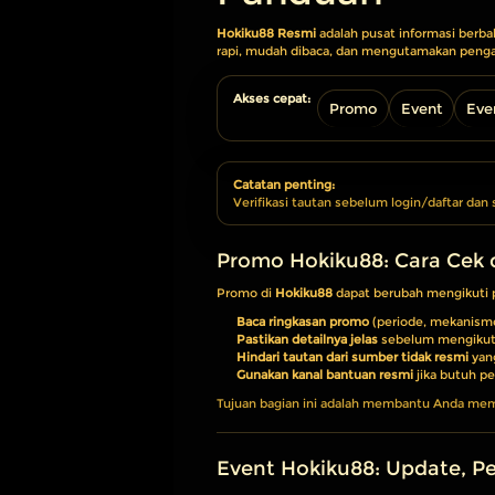
Hokiku88 Resmi
adalah pusat informasi berb
rapi, mudah dibaca, dan mengutamakan pen
Akses cepat:
Promo
Event
Even
Catatan penting:
Verifikasi tautan sebelum login/daftar dan
Promo Hokiku88: Cara Cek
Promo di
Hokiku88
dapat berubah mengikuti pe
Baca ringkasan promo
(periode, mekanisme
Pastikan detailnya jelas
sebelum mengikuti 
Hindari tautan dari sumber tidak resmi
yang
Gunakan kanal bantuan resmi
jika butuh p
Tujuan bagian ini adalah membantu Anda mem
Event Hokiku88: Update, P