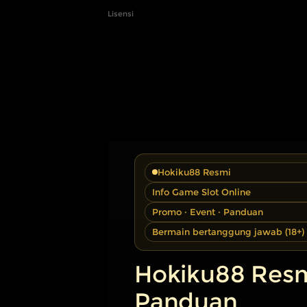
Lisensi
Hokiku88 Resmi
Info Game Slot Online
Promo · Event · Panduan
Bermain bertanggung jawab (18+)
Hokiku88 Resm
Panduan