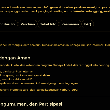
ahasa Indonesia yang merangkum
info game slot online
,
panduan
,
event
, dan
promo
galaman pengguna—termasuk pengingat penting untuk
bermain bertanggung jawab
t Hari Ini
Panduan
Tabel Info
Keamanan
FAQ
 sebelum mengisi data apa pun. Gunakan halaman ini sebagai rujukan informasi Hok
 dengan Aman
riode, kuota, dan ketentuan program. Supaya Anda tidak tertinggal info penting,
, dan ketentuan utama).
program, terutama soal syarat klaim.
 meminta data sensitif.
enjelasan atau menemukan informasi yang membingungkan.
ahami promo secara jelas—tanpa keputusan terburu-buru.
engumuman, dan Partisipasi