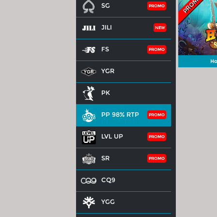
PROMO
SG
PROMO
JILI
NEW
FS
PROMO
Ho
YGR
PK
PP 98% RTP
PROMO
LVL UP
PROMO
SR
PROMO
CQ9
YGG