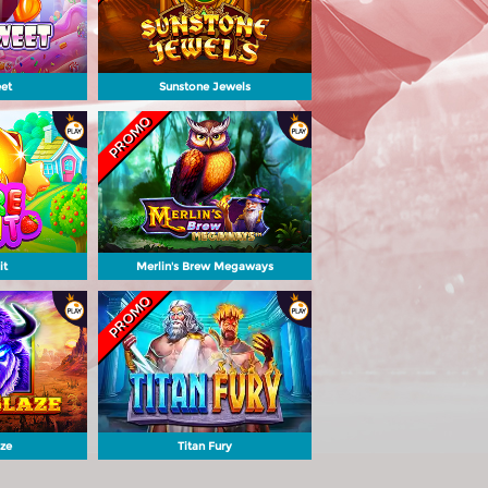
et
Sunstone Jewels
PROMO
it
Merlin's Brew Megaways
PROMO
aze
Titan Fury